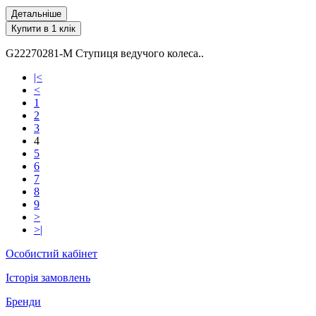
Детальніше
Купити в 1 клік
G22270281-M Ступиця ведучого колеса..
|<
<
1
2
3
4
5
6
7
8
9
>
>|
Особистий кабінет
Історія замовлень
Бренди