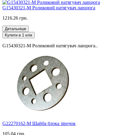
G15430321-M Роликовий натягувач ланцюга
1216.26 грн.
Детальніше
Купити в 1 клік
G15430321-M Роликовий натягувач ланцюга..
G22270162-M Шайба блока зірочок
105.04 грн.