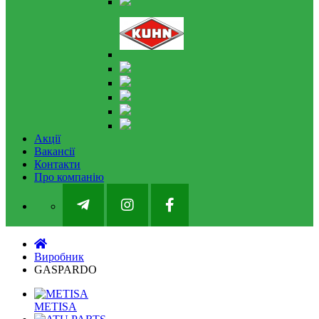
Акції
Вакансії
Контакти
Про компанію
Виробник
GASPARDO
METISA