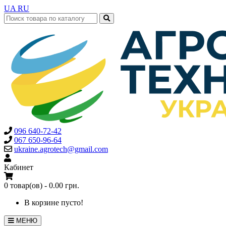
UA
RU
096 640-72-42
067 650-96-64
ukraine.agrotech@gmail.com
Кабинет
0 товар(ов) - 0.00 грн.
В корзине пусто!
МЕНЮ