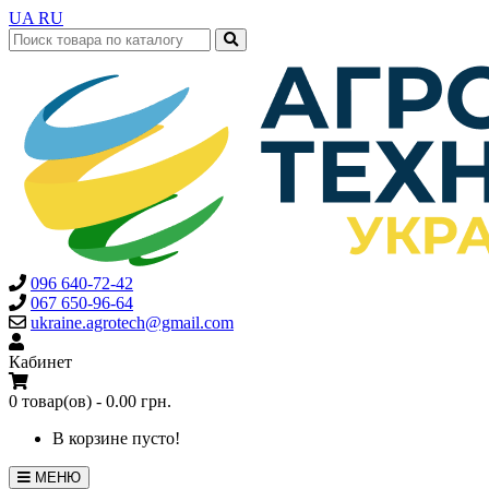
UA
RU
096 640-72-42
067 650-96-64
ukraine.agrotech@gmail.com
Кабинет
0 товар(ов) - 0.00 грн.
В корзине пусто!
МЕНЮ