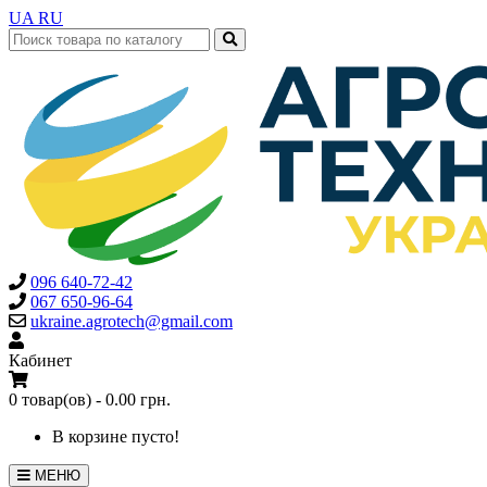
UA
RU
096 640-72-42
067 650-96-64
ukraine.agrotech@gmail.com
Кабинет
0 товар(ов) - 0.00 грн.
В корзине пусто!
МЕНЮ