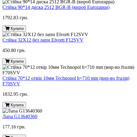
Стійка 90*14 диска 2512 BGR-B (вироб Eurozappa)
1792.83 грн.
Купити
Стійка 32X12 без лапи Elvorti F12SVV
450.80 грн.
Купити
Стійка 70*12 отвір 10мм Technopol h=710 mm (вир-во Італія)
F70SVV
1832.95 грн.
Купити
Лапа G13640360
177.16 грн.