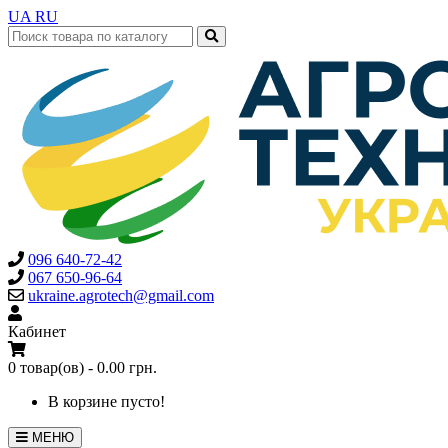
UA
RU
096 640-72-42
067 650-96-64
ukraine.agrotech@gmail.com
Кабинет
0 товар(ов) - 0.00 грн.
В корзине пусто!
МЕНЮ