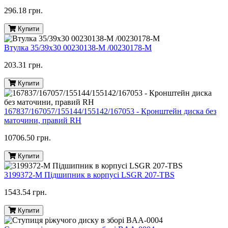
296.18 грн.
Купити
Втулка 35/39х30 00230138-M /00230178-M
203.31 грн.
Купити
167837/167057/155144/155142/167053 - Кронштейн диска без
маточини, правий RH
10706.50 грн.
Купити
3199372-M Підшипник в корпусі LSGR 207-TBS
1543.54 грн.
Купити