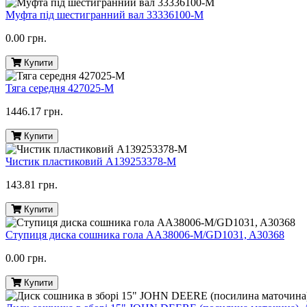
Муфта під шестигранний вал 33336100-M
0.00 грн.
Купити
Тяга середня 427025-M
1446.17 грн.
Купити
Чистик пластиковий A139253378-M
143.81 грн.
Купити
Ступиця диска сошника гола AA38006-M/GD1031, A30368
0.00 грн.
Купити