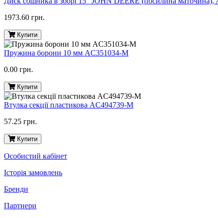
Диск сошника в зборі 15" JOHN DEERE (посилина маточина),
1973.60 грн.
Купити
Пружина борони 10 мм AC351034-M
0.00 грн.
Купити
Втулка секції пластикова AC494739-M
57.25 грн.
Купити
Особистий кабінет
Історія замовлень
Бренди
Партнери