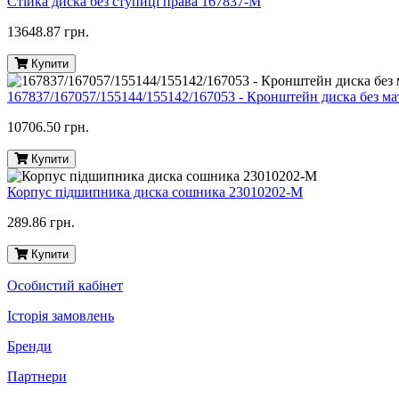
Стійка диска без ступиці права 167837-M
13648.87 грн.
Купити
167837/167057/155144/155142/167053 - Кронштейн диска без м
10706.50 грн.
Купити
Корпус підшипника диска сошника 23010202-M
289.86 грн.
Купити
Особистий кабінет
Історія замовлень
Бренди
Партнери