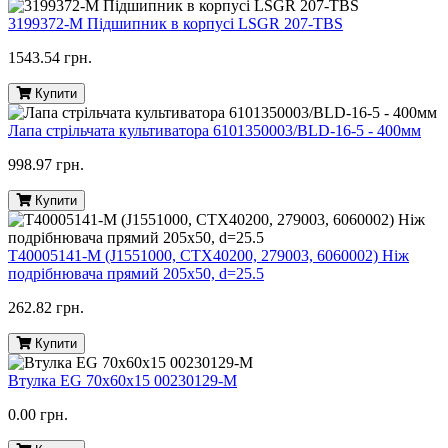
3199372-M Підшипник в корпусі LSGR 207-TBS
1543.54 грн.
Купити
Лапа стрільчата культиватора 6101350003/BLD-16-5 - 400мм
998.97 грн.
Купити
T40005141-M (J1551000, CTX40200, 279003, 6060002) Ніж
подрібнювача прямий 205х50, d=25.5
262.82 грн.
Купити
Втулка EG 70х60х15 00230129-M
0.00 грн.