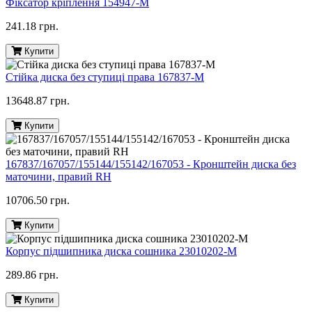
Фіксатор кріплення 154947-M
241.18 грн.
Купити
Стійка диска без ступиці права 167837-M
13648.87 грн.
Купити
167837/167057/155144/155142/167053 - Кронштейн диска без
маточини, правий RH
10706.50 грн.
Купити
Корпус підшипника диска сошника 23010202-M
289.86 грн.
Купити