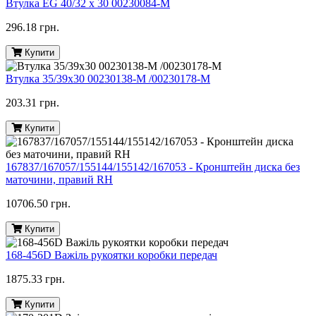
Втулка EG 40/32 x 30 00230084-M
296.18 грн.
Купити
Втулка 35/39х30 00230138-M /00230178-M
203.31 грн.
Купити
167837/167057/155144/155142/167053 - Кронштейн диска без
маточини, правий RH
10706.50 грн.
Купити
168-456D Важіль рукоятки коробки передач
1875.33 грн.
Купити