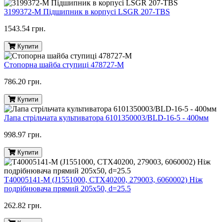
3199372-M Підшипник в корпусі LSGR 207-TBS
1543.54 грн.
Купити
Стопорна шайба ступиці 478727-M
786.20 грн.
Купити
Лапа стрільчата культиватора 6101350003/BLD-16-5 - 400мм
998.97 грн.
Купити
T40005141-M (J1551000, CTX40200, 279003, 6060002) Ніж
подрібнювача прямий 205х50, d=25.5
262.82 грн.