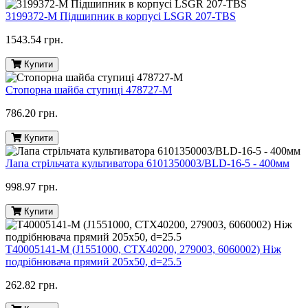
3199372-M Підшипник в корпусі LSGR 207-TBS
1543.54 грн.
Купити
Стопорна шайба ступиці 478727-M
786.20 грн.
Купити
Лапа стрільчата культиватора 6101350003/BLD-16-5 - 400мм
998.97 грн.
Купити
T40005141-M (J1551000, CTX40200, 279003, 6060002) Ніж
подрібнювача прямий 205х50, d=25.5
262.82 грн.