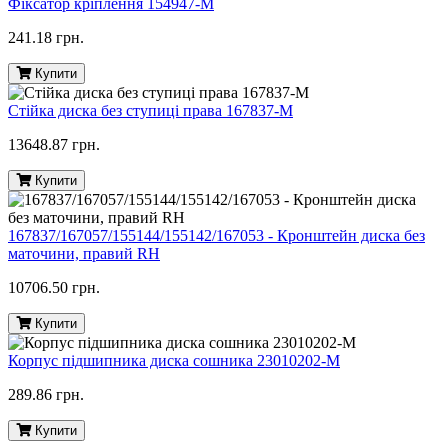
Фіксатор кріплення 154947-M
241.18 грн.
Купити
Стійка диска без ступиці права 167837-M
13648.87 грн.
Купити
167837/167057/155144/155142/167053 - Кронштейн диска без
маточини, правий RH
10706.50 грн.
Купити
Корпус підшипника диска сошника 23010202-M
289.86 грн.
Купити