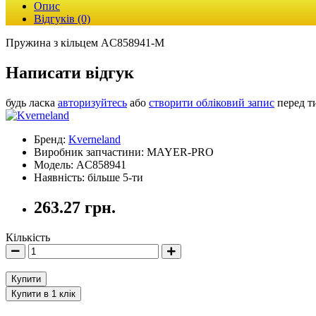
Опис
Відгуків (0)
Пружина з кільцем AC858941-M
Написати відгук
будь ласка
авторизуйтесь
або
створити обліковий запис
перед т
Бренд:
Kverneland
Виробник запчастини: MAYER-PRO
Модель: AC858941
Наявність: більше 5-ти
263.27 грн.
Кількість
Купити
Купити в 1 клік