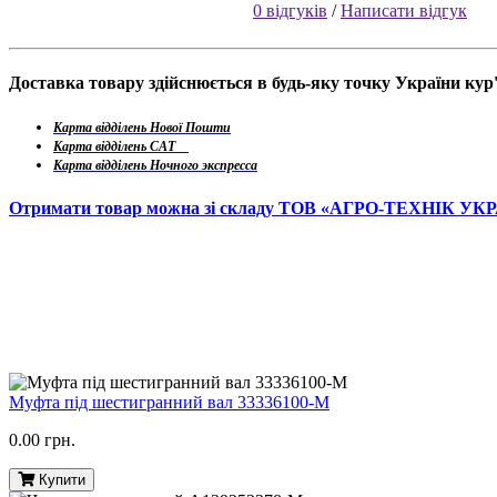
0 відгуків
/
Написати відгук
Доставка товару здійснюється в будь-яку точку України ку
Карта відділень Нової Пошти
Карта відділень САТ
Карта відділень Ночного экспресса
Отримати товар можна зі складу ТОВ «АГРО-ТЕХНІК УК
Муфта під шестигранний вал 33336100-M
0.00 грн.
Купити