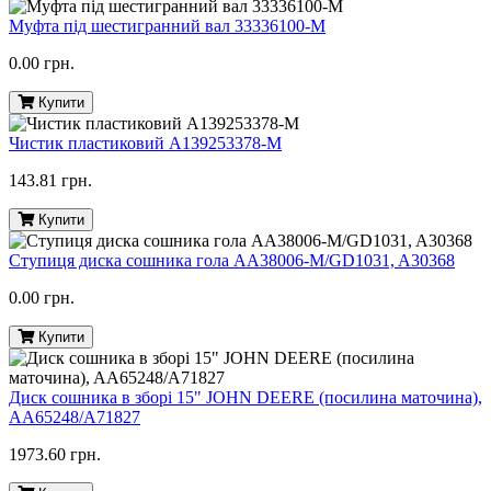
Муфта під шестигранний вал 33336100-M
0.00 грн.
Купити
Чистик пластиковий A139253378-M
143.81 грн.
Купити
Ступиця диска сошника гола AA38006-M/GD1031, A30368
0.00 грн.
Купити
Диск сошника в зборі 15" JOHN DEERE (посилина маточина),
AA65248/A71827
1973.60 грн.