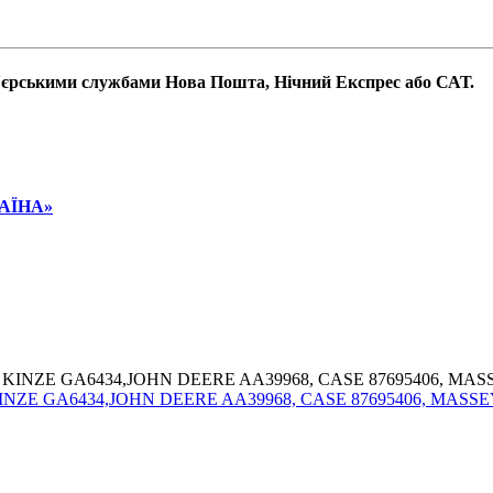
р'єрськими службами Нова Пошта, Нічний Експрес або САТ.
РАЇНА»
74, KINZE GA6434,JOHN DEERE AA39968, CASE 87695406, MAS