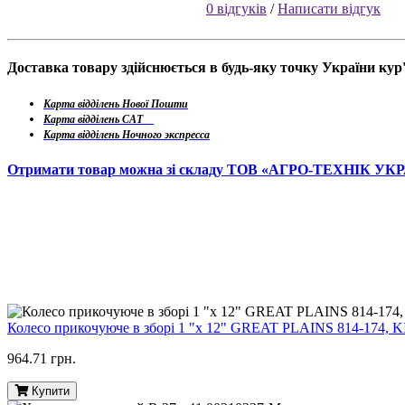
0 відгуків
/
Написати відгук
Доставка товару здійснюється в будь-яку точку України ку
Карта відділень Нової Пошти
Карта відділень САТ
Карта відділень Ночного экспресса
Отримати товар можна зі складу ТОВ «АГРО-ТЕХНІК УК
Колесо прикочуюче в зборі 1 "х 12" GREAT PLAINS 814-1
964.71 грн.
Купити