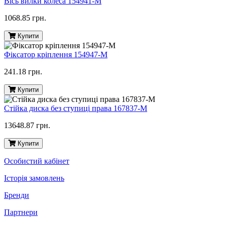
Вісь вилки колеса 154941-M
1068.85 грн.
Купити
Фіксатор кріплення 154947-M
241.18 грн.
Купити
Стійка диска без ступиці права 167837-M
13648.87 грн.
Купити
Особистий кабінет
Історія замовлень
Бренди
Партнери