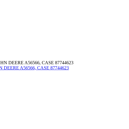
HN DEERE A56566, CASE 87744623