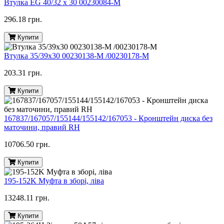
Втулка EG 40/32 x 30 00230084-M
296.18 грн.
Купити
Втулка 35/39х30 00230138-M /00230178-M
203.31 грн.
Купити
167837/167057/155144/155142/167053 - Кронштейн диска без
маточини, правий RH
10706.50 грн.
Купити
195-152K Муфта в зборі, ліва
13248.11 грн.
Купити