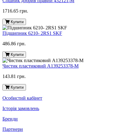
Сошник добрив правий 432121-M
1716.65 грн.
Купити
Підшипник 6210- 2RS1 SKF
486.86 грн.
Купити
Чистик пластиковий A139253378-M
143.81 грн.
Купити
Особистий кабінет
Історія замовлень
Бренди
Партнери