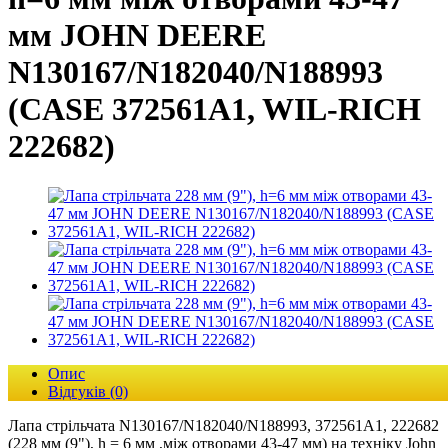
мм JOHN DEERE
N130167/N182040/N188993
(CASE 372561A1, WIL-RICH
222682)
Опис
Відгуків (0)
Лапа стрільчата N130167/N182040/N188993, 372561A1, 222682
(228 мм (9"), h = 6 мм ,між отворами 43-47 мм) на техніку John