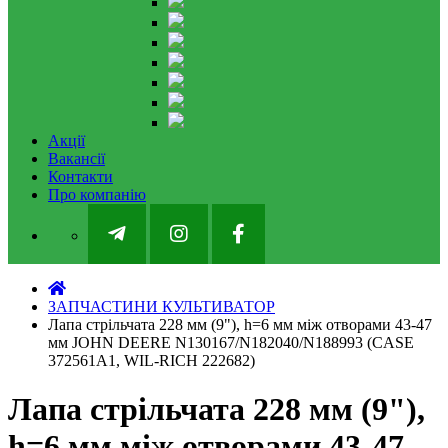
Акції
Вакансії
Контакти
Про компанію
ЗАПЧАСТИНИ КУЛЬТИВАТОР
Лапа стрільчата 228 мм (9"), h=6 мм між отворами 43-47
мм JOHN DEERE N130167/N182040/N188993 (CASE
372561A1, WIL-RICH 222682)
Лапа стрільчата 228 мм (9"),
h=6 мм між отворами 43-47