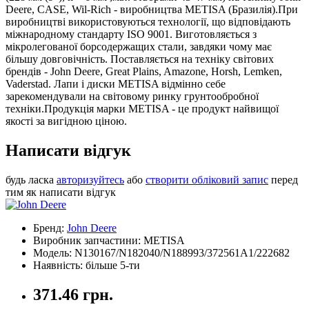
Deere, CASE, Wil-Rich - виробництва METISA (Бразилія).При
виробництві використовуються технології, що відповідають
міжнародному стандарту ISO 9001. Виготовляється з
мікролегованої борсодержащих стали, завдяки чому має
більшу довговічність. Поставляється на техніку світових
брендів - John Deere, Great Plains, Amazone, Horsh, Lemken,
Vaderstad. Лапи і диски METISA відмінно себе
зарекомендували на світовому ринку грунтообробної
техніки.Продукція марки METISA - це продукт найвищої
якості за вигідною ціною.
Написати відгук
будь ласка
авторизуйтесь
або
створити обліковий запис
перед
тим як написати відгук
Бренд:
John Deere
Виробник запчастини: METISA
Модель: N130167/N182040/N188993/372561A1/222682
Наявність: більше 5-ти
371.46 грн.