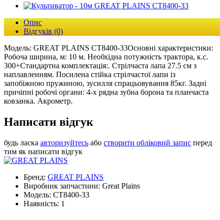
Опис
Відгуків (0)
Модель: GREAT PLAINS СТ8400-33Основні характеристики:
Робоча ширина, м: 10 м. Необхідна потужність трактора, к.с.
300+Стандартна комплектація:. Стрілчаста лапа 27.5 см з
наплавленням. Посилена стійка стрілчастої лапи із
запобіжною пружиною, зусилля спрацьовування 85кг. Задні
причіпні робочі органи: 4-х рядна зубна борона та планчаста
ковзанка. Акрометр.
Написати відгук
будь ласка
авторизуйтесь
або
створити обліковий запис
перед
тим як написати відгук
Бренд:
GREAT PLAINS
Виробник запчастини: Great Plains
Модель: CT8400-33
Наявність: 1