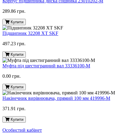
Корпус підшипника диска сошника 23010202-M
289.86 грн.
Купити
Підшипник 32208 ХТ SKF
497.23 грн.
Купити
Муфта під шестигранний вал 33336100-M
0.00 грн.
Купити
Накінечник вирівнювача, прямий 100 мм 419996-M
371.91 грн.
Купити
Особистий кабінет