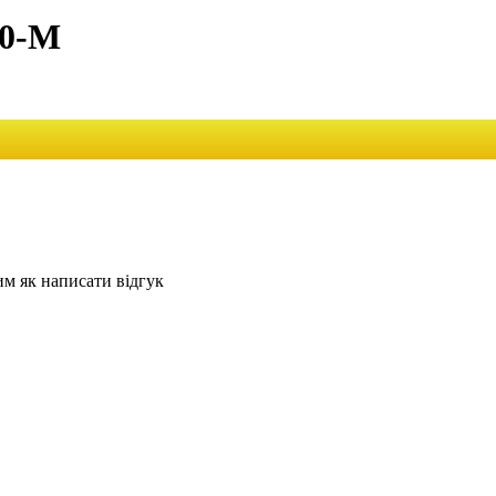
00-M
им як написати відгук