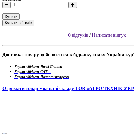
Купити
Купити в 1 клік
0 відгуків
/
Написати відгук
Доставка товару здійснюється в будь-яку точку України ку
Карта відділень Нової Пошти
Карта відділень САТ
Карта відділень Ночного экспресса
Отримати товар можна зі складу ТОВ «АГРО-ТЕХНІК УК