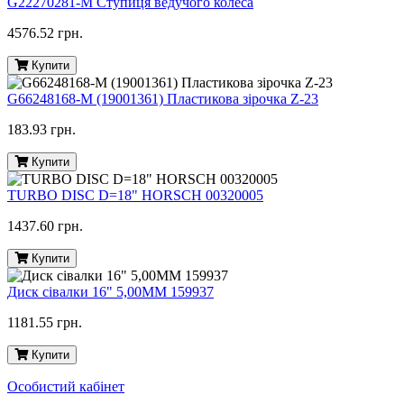
G22270281-M Ступиця ведучого колеса
4576.52 грн.
Купити
G66248168-M (19001361) Пластикова зірочка Z-23
183.93 грн.
Купити
TURBO DISC D=18" HORSCH 00320005
1437.60 грн.
Купити
Диск сівалки 16" 5,00ММ 159937
1181.55 грн.
Купити
Особистий кабінет