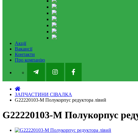
Акції
Вакансії
Контакти
Про компанію
ЗАПЧАСТИНИ СІВАЛКА
G22220103-M Полукорпус редуктора лівий
G22220103-M Полукорпус ред