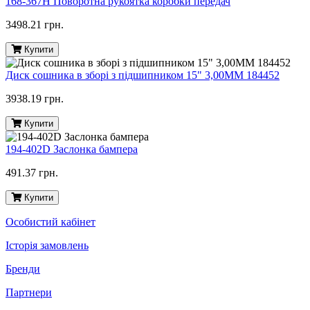
168-367H Поворотна рукоятка коробки передач
3498.21 грн.
Купити
Диск сошника в зборі з підшипником 15" 3,00MM 184452
3938.19 грн.
Купити
194-402D Заслонка бампера
491.37 грн.
Купити
Особистий кабінет
Історія замовлень
Бренди
Партнери