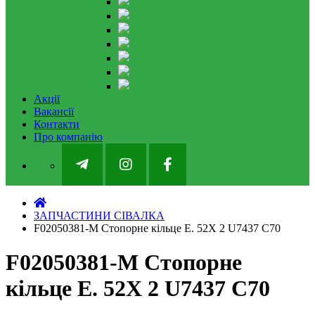
Акції
Вакансії
Контакти
Про компанію
ЗАПЧАСТИНИ СІВАЛКА
F02050381-M Стопорне кільце E. 52X 2 U7437 C70
F02050381-M Стопорне
кільце E. 52X 2 U7437 C70