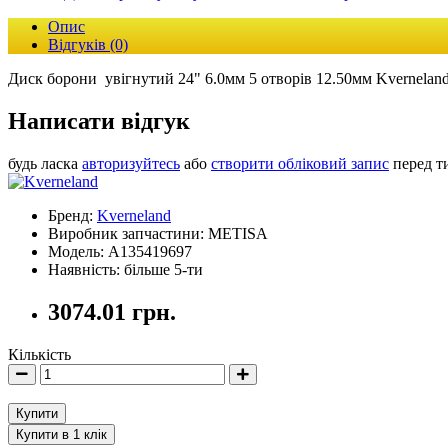
Опис
Відгуків (0)
Диск борони увігнутий 24" 6.0мм 5 отворів 12.50мм Kvernelan
Написати відгук
будь ласка
авторизуйтесь
або
створити обліковий запис
перед т
Бренд:
Kverneland
Виробник запчастини: METISA
Модель: A135419697
Наявність: більше 5-ти
3074.01 грн.
Кількість
Купити
Купити в 1 клік