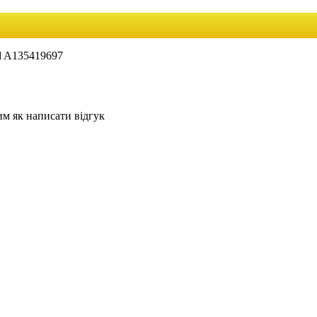
d A135419697
им як написати відгук