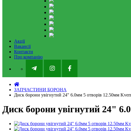
Акції
Вакансії
Контакти
Про компанію
ЗАПЧАСТИНИ БОРОНА
Диск борони увігнутий 24" 6.0мм 5 отворів 12.50мм Kver
Диск борони увігнутий 24" 6.