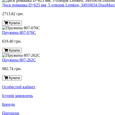
Диск ромашка D=625 мм, 5 отворів Lemken, 34910034 DuraMax
2713.82 грн.
Купити
Пружина 807-076С
619.40 грн.
Купити
Пружина 807-262С
982.74 грн.
Купити
Особистий кабінет
Історія замовлень
Бренди
Партнери