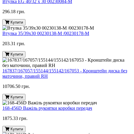
Втулка EG 40/32 x 30 00230084-M
296.18 грн.
Купити
Втулка 35/39х30 00230138-M /00230178-M
203.31 грн.
Купити
167837/167057/155144/155142/167053 - Кронштейн диска без
маточини, правий RH
10706.50 грн.
Купити
168-456D Важіль рукоятки коробки передач
1875.33 грн.
Купити