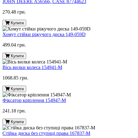
JOHN DEERE A56566, CASE 87744623
270.48 грн.
Купити
Хомут стійки ріжучого диска 149-059D
499.04 грн.
Купити
Вісь вилки колеса 154941-M
1068.85 грн.
Купити
Фіксатор кріплення 154947-M
241.18 грн.
Купити
Стійка диска без ступиці права 167837-M