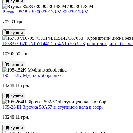
Купити
Втулка 35/39х30 00230138-M /00230178-M
203.31 грн.
Купити
167837/167057/155144/155142/167053 - Кронштейн диска без м
10706.50 грн.
Купити
195-152K Муфта в зборі, ліва
13248.11 грн.
Купити
195-264H Зірочка 50A57 зі ступицею вала в зборі
13248.11 грн.
Купити