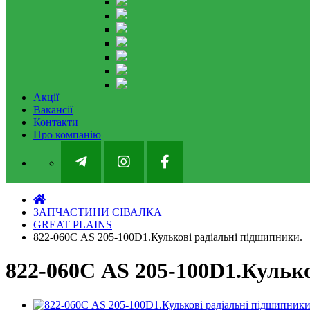
Акції
Вакансії
Контакти
Про компанію
ЗАПЧАСТИНИ СІВАЛКА
GREAT PLAINS
822-060С AS 205-100D1.Кулькові радіальні підшипники.
822-060С AS 205-100D1.Кулько