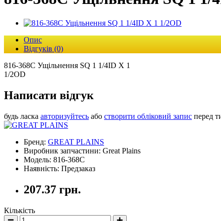
Опис
Відгуків (0)
816-368C Ущільнення SQ 1 1/4ID X 1
1/2OD
Написати відгук
будь ласка
авторизуйтесь
або
створити обліковий запис
перед т
Бренд:
GREAT PLAINS
Виробник запчастини: Great Plains
Модель: 816-368C
Наявність: Предзаказ
207.37 грн.
Кількість