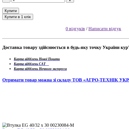
Купити
Купити в 1 клік
0 відгуків
/
Написати відгук
Доставка товару здійснюється в будь-яку точку України ку
Карта відділень Нової Пошти
Карта відділень САТ
Карта відділень Ночного экспресса
Отримати товар можна зі складу ТОВ «АГРО-ТЕХНІК УК