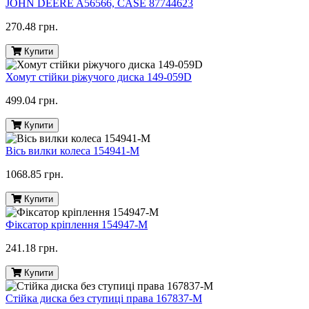
JOHN DEERE A56566, CASE 87744623
270.48 грн.
Купити
Хомут стійки ріжучого диска 149-059D
499.04 грн.
Купити
Вісь вилки колеса 154941-M
1068.85 грн.
Купити
Фіксатор кріплення 154947-M
241.18 грн.
Купити
Стійка диска без ступиці права 167837-M