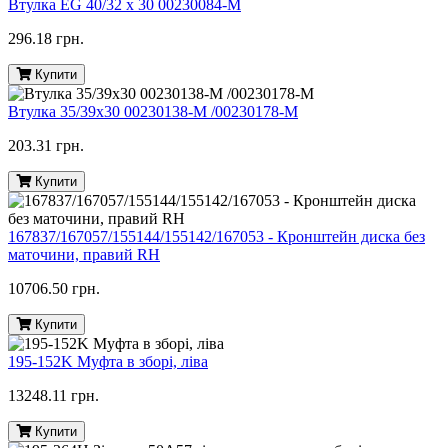
Втулка EG 40/32 x 30 00230084-M
296.18 грн.
Купити
Втулка 35/39х30 00230138-M /00230178-M
203.31 грн.
Купити
167837/167057/155144/155142/167053 - Кронштейн диска без
маточини, правий RH
10706.50 грн.
Купити
195-152K Муфта в зборі, ліва
13248.11 грн.
Купити