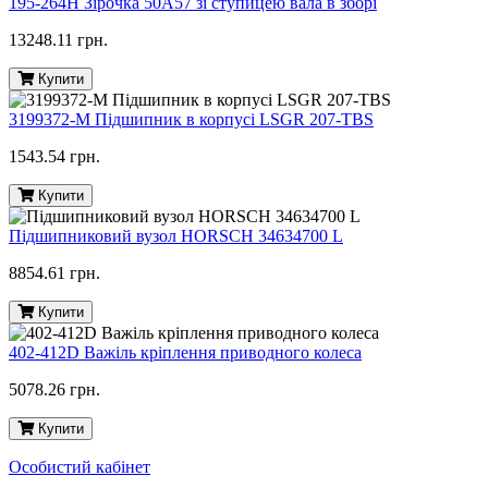
195-264H Зірочка 50A57 зі ступицею вала в зборі
13248.11 грн.
Купити
3199372-M Підшипник в корпусі LSGR 207-TBS
1543.54 грн.
Купити
Підшипниковий вузол HORSCH 34634700 L
8854.61 грн.
Купити
402-412D Важіль кріплення приводного колеса
5078.26 грн.
Купити
Особистий кабінет