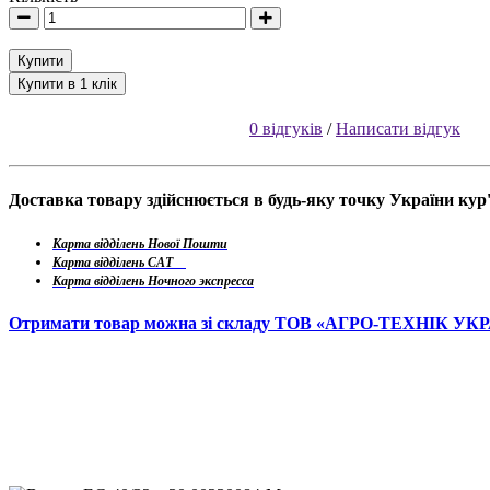
Купити
Купити в 1 клік
0 відгуків
/
Написати відгук
Доставка товару здійснюється в будь-яку точку України ку
Карта відділень Нової Пошти
Карта відділень САТ
Карта відділень Ночного экспресса
Отримати товар можна зі складу ТОВ «АГРО-ТЕХНІК УК