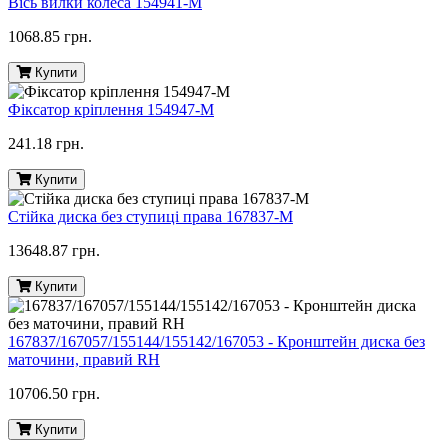
Вісь вилки колеса 154941-M
1068.85 грн.
Купити
Фіксатор кріплення 154947-M
241.18 грн.
Купити
Стійка диска без ступиці права 167837-M
13648.87 грн.
Купити
167837/167057/155144/155142/167053 - Кронштейн диска без
маточини, правий RH
10706.50 грн.
Купити