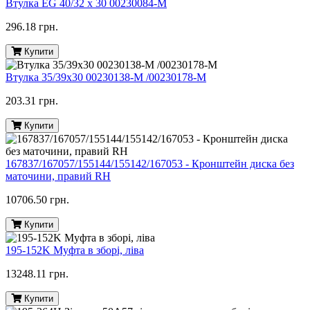
Втулка EG 40/32 x 30 00230084-M
296.18 грн.
Купити
Втулка 35/39х30 00230138-M /00230178-M
203.31 грн.
Купити
167837/167057/155144/155142/167053 - Кронштейн диска без
маточини, правий RH
10706.50 грн.
Купити
195-152K Муфта в зборі, ліва
13248.11 грн.
Купити