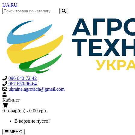
UA
RU
096 640-72-42
067 650-96-64
ukraine.agrotech@gmail.com
Кабинет
0 товар(ов) - 0.00 грн.
В корзине пусто!
МЕНЮ