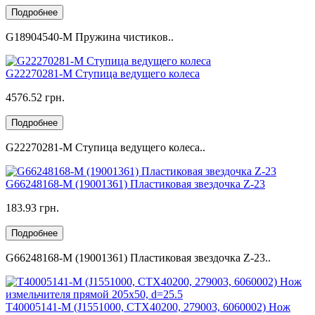
Подробнее
G18904540-M Пружина чистикoв..
G22270281-M Ступица ведущего колеса
4576.52 грн.
Подробнее
G22270281-M Ступица ведущего колеса..
G66248168-M (19001361) Пластиковая звездочка Z-23
183.93 грн.
Подробнее
G66248168-M (19001361) Пластиковая звездочка Z-23..
T40005141-M (J1551000, CTX40200, 279003, 6060002) Нож