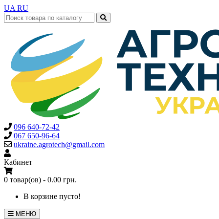
UA
RU
096 640-72-42
067 650-96-64
ukraine.agrotech@gmail.com
Кабинет
0 товар(ов) - 0.00 грн.
В корзине пусто!
МЕНЮ