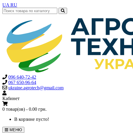
UA
RU
096 640-72-42
067 650-96-64
ukraine.agrotech@gmail.com
Кабинет
0 товар(ов) - 0.00 грн.
В корзине пусто!
МЕНЮ